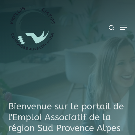
Skip
Panneau de gestion des cookies
search
to
main
Menu
content
Bienvenue sur le portail de
l'Emploi Associatif de la
région Sud Provence Alpes