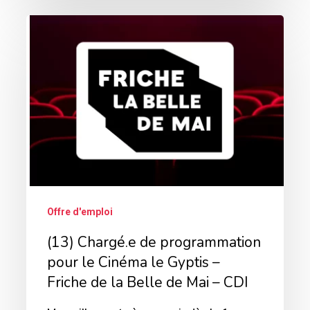
(13)
Chargé.e
de
programmation
pour
le
Cinéma
le
Gyptis
Offre d'emploi
–
(13) Chargé.e de programmation
Friche
pour le Cinéma le Gyptis –
de
Friche de la Belle de Mai – CDI
la