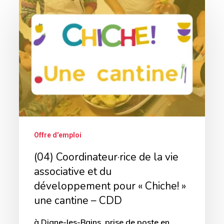
(04)
Coordinateur·rice
de
la
vie
associative
et
du
développement
Offre d'emploi
pour
(04) Coordinateur·rice de la vie
«
associative et du
Chiche!
développement pour « Chiche! »
»
une cantine – CDD
une
à Digne-les-Bains, prise de poste en