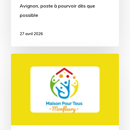
Avignon, poste à pourvoir dès que
possible
27 avril 2026
(84)
Agent·e
d’accueil
et
de
secrétariat
pour
le