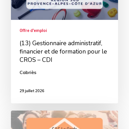
formation
pour
le
Offre d'emploi
CROS
(13) Gestionnaire administratif,
–
financier et de formation pour le
CDI
CROS – CDI
Cabriès
29 juillet 2026
(13)
Directeur.trice