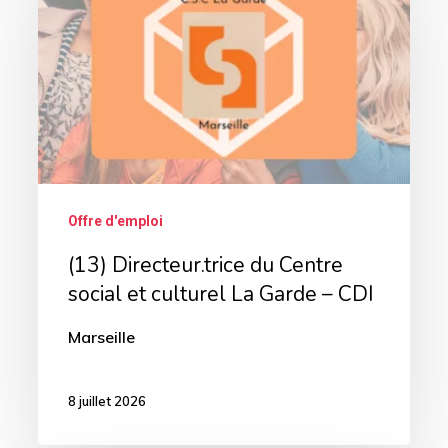
du
Centre
social
et
culturel
La
Garde
Offre d'emploi
–
(13) Directeur.trice du Centre
CDI
social et culturel La Garde – CDI
Marseille
8 juillet 2026