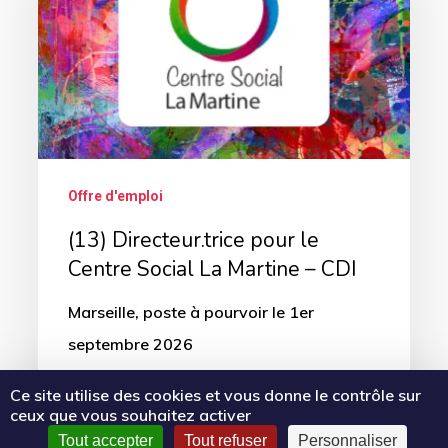
le
Centre
Social
La
Martine
–
Offre d'emploi
CDI
(13) Directeur.trice pour le
Centre Social La Martine – CDI
Marseille, poste à pourvoir le 1er
septembre 2026
Ce site utilise des cookies et vous donne le contrôle sur
18 mars 2026
ceux que vous souhaitez activer
Tout accepter
Tout refuser
Personnaliser