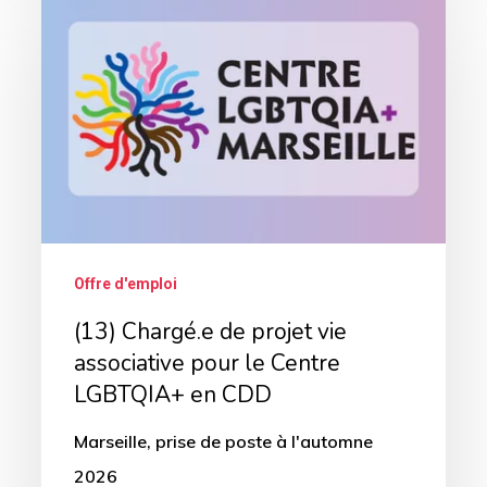
Chargé.e
de
projet
vie
associative
pour
le
Centre
Offre d'emploi
LGBTQIA+
(13) Chargé.e de projet vie
en
associative pour le Centre
CDD
LGBTQIA+ en CDD
Marseille, prise de poste à l'automne
2026