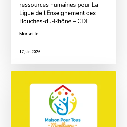
ressources humaines pour La
Bouches-
Ligue de l’Enseignement des
du-
Bouches-du-Rhône – CDI
Rhône
Marseille
–
CDI
17 juin 2026
(84)
Un·e
Référent·e
famille
à
la