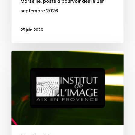
Marseille, poste à pourvoir dès le 1er
Belle
septembre 2026
de
Mai
–
25 juin 2026
CDI
(13)
Directeur.rice
pour
l’association
Institut
de
l’Image
–
CDI