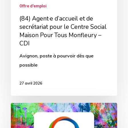
Centre
Offre d'emploi
Social
(84) Agent·e d’accueil et de
Maison
secrétariat pour le Centre Social
Pour
Maison Pour Tous Monfleury –
Tous
CDI
Monfleury
Avignon, poste à pourvoir dès que
–
possible
CDI
27 avril 2026
(13)
Directeur.trice
pour