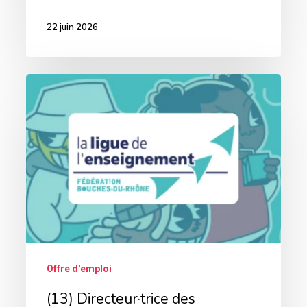
22 juin 2026
(13)
Directeur·trice
des
ressources
humaines
pour
La
Ligue
de
Offre d'emploi
l’Enseignement
(13) Directeur·trice des
des