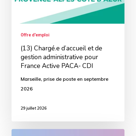
gestion
administrative
pour
France
Offre d'emploi
Active
(13) Chargé.e d’accueil et de
PACA-
gestion administrative pour
CDI
France Active PACA- CDI
Marseille, prise de poste en septembre
2026
29 juillet 2026
(13)