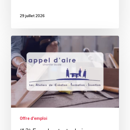
29 juillet 2026
(13)
Encadrant.e
technique
en
menuiserie
pour
L’association
Appel
d’Aire
Offre d'emploi
–