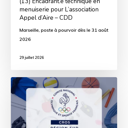
(13) Encadrant.e technique en
CDD
menuiserie pour L’association
Appel d’Aire – CDD
Marseille, poste à pourvoir dès le 31 août
2026
29 juillet 2026
(13)
Gestionnaire
administratif,
financier
et
de