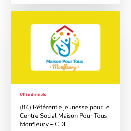
(84)
Référent·e
jeunesse
pour
le
Centre
Social
Maison
Pour
Offre d'emploi
Tous
(84) Référent·e jeunesse pour le
Monfleury
Centre Social Maison Pour Tous
–
Monfleury – CDI
CDI