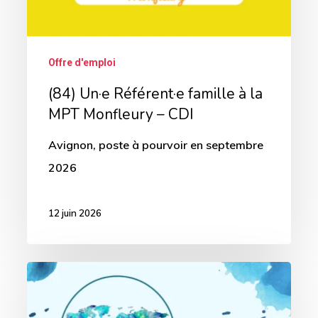
MPT
Monfleury
–
Offre d'emploi
CDI
(84) Un·e Référent·e famille à la
MPT Monfleury – CDI
Avignon, poste à pourvoir en septembre
2026
12 juin 2026
(13)
Directeur.trice
pour