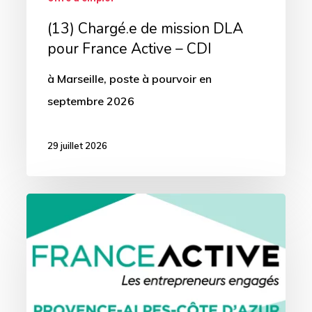
CDI
(13) Chargé.e de mission DLA
pour France Active – CDI
à Marseille, poste à pourvoir en
septembre 2026
29 juillet 2026
(13)
Chargé.e
d’accueil
et
de