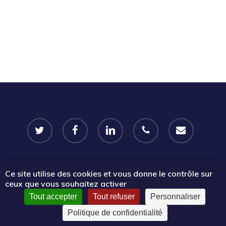
twitter
facebook
linkedin
phone
email
Ce site utilise des cookies et vous donne le contrôle sur
© 2026 Portail Emplois associatifs | Le Mouvement associatif
ceux que vous souhaitez activer
Sud PACA.
Tout accepter
Tout refuser
Personnaliser
Politique de confidentialité