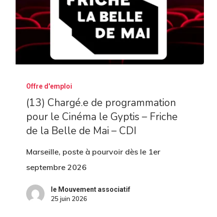
(13)
Offre d'emploi
Chargé.e
(13) Chargé.e de programmation
de
pour le Cinéma le Gyptis – Friche
programmation
de la Belle de Mai – CDI
pour
le
Marseille, poste à pourvoir dès le 1er
Cinéma
septembre 2026
le
le Mouvement associatif
Gyptis
25 juin 2026
–