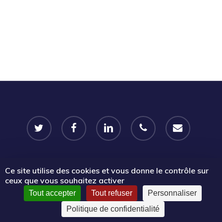
twitter
facebook
linkedin
phone
email
Ce site utilise des cookies et vous donne le contrôle sur
© 2026 Portail Emplois associatifs | Le Mouvement associatif
ceux que vous souhaitez activer
Sud PACA.
Tout accepter
Tout refuser
Personnaliser
Politique de confidentialité