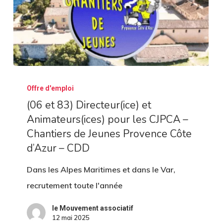
(06
Offre d'emploi
et
(06 et 83) Directeur(ice) et
83)
Animateurs(ices) pour les CJPCA –
Directeur(ice)
Chantiers de Jeunes Provence Côte
et
d’Azur – CDD
Animateurs(ices)
pour
Dans les Alpes Maritimes et dans le Var,
les
recrutement toute l'année
CJPCA
le Mouvement associatif
–
12 mai 2025