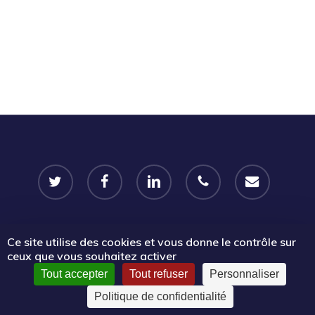
twitter
facebook
linkedin
phone
email
Ce site utilise des cookies et vous donne le contrôle sur
© 2026 Portail Emplois associatifs | Le Mouvement associatif
ceux que vous souhaitez activer
Sud PACA.
Tout accepter
Tout refuser
Personnaliser
Politique de confidentialité