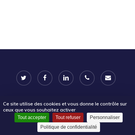
twitter
facebook
linkedin
phone
email
Ce site utilise des cookies et vous donne le contrôle sur
© 2026 Portail Emplois associatifs | Le Mouvement associatif
ceux que vous souhaitez activer
Sud PACA.
Tout accepter
Tout refuser
Personnaliser
Politique de confidentialité