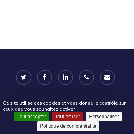
twitter
facebook
linkedin
phone
email
Ce site utilise des cookies et vous donne le contrôle sur
© 2026 Portail Emplois associatifs | Le Mouvement associatif
ceux que vous souhaitez activer
Sud PACA.
Tout accepter
Tout refuser
Personnaliser
Politique de confidentialité