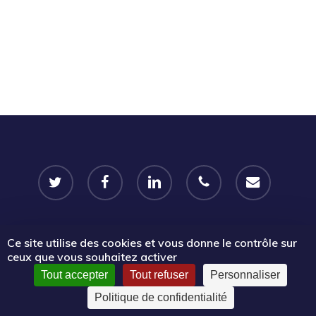
twitter
facebook
linkedin
phone
email
Ce site utilise des cookies et vous donne le contrôle sur
© 2026 Portail Emplois associatifs | Le Mouvement associatif
ceux que vous souhaitez activer
Sud PACA.
Tout accepter
Tout refuser
Personnaliser
Politique de confidentialité