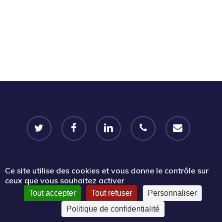
twitter
facebook
linkedin
phone
email
Ce site utilise des cookies et vous donne le contrôle sur
© 2026 Portail Emplois associatifs | Le Mouvement associatif
ceux que vous souhaitez activer
Sud PACA.
Tout accepter
Tout refuser
Personnaliser
Politique de confidentialité