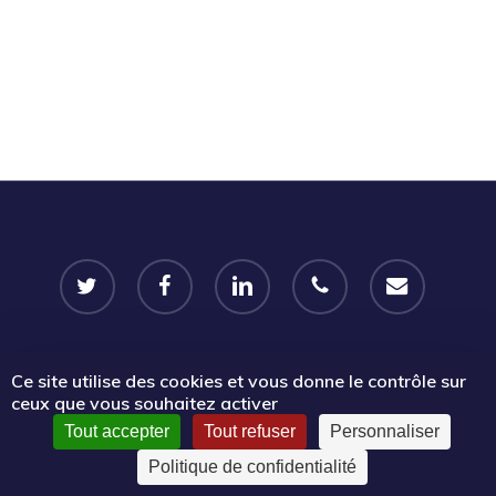
twitter
facebook
linkedin
phone
email
Ce site utilise des cookies et vous donne le contrôle sur
© 2026 Portail Emplois associatifs | Le Mouvement associatif
ceux que vous souhaitez activer
Sud PACA.
Tout accepter
Tout refuser
Personnaliser
Politique de confidentialité