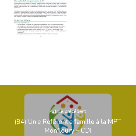
Article précédent
(84) Un·e Référent·e famille à la MPT
Monfleury – CDI