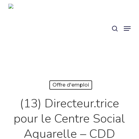
Skip
Panneau de gestion des cookies
search
to
main
Menu
content
Offre d'emploi
(13) Directeur.trice
pour le Centre Social
Aquarelle – CDD