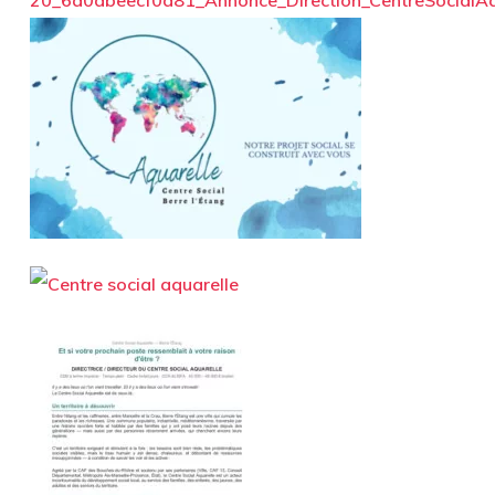
20_6a0dbeecf0d81_Annonce_Direction_CentreSocialAq