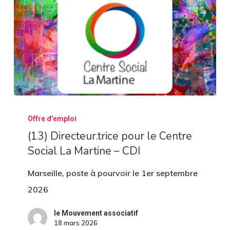
Pour
Tous
Monfleury
–
CDI
(13)
Offre d'emploi
Directeur.trice
(13) Directeur.trice pour le Centre
pour
Social La Martine – CDI
le
Centre
Marseille, poste à pourvoir le 1er septembre
Social
2026
La
le Mouvement associatif
Martine
18 mars 2026