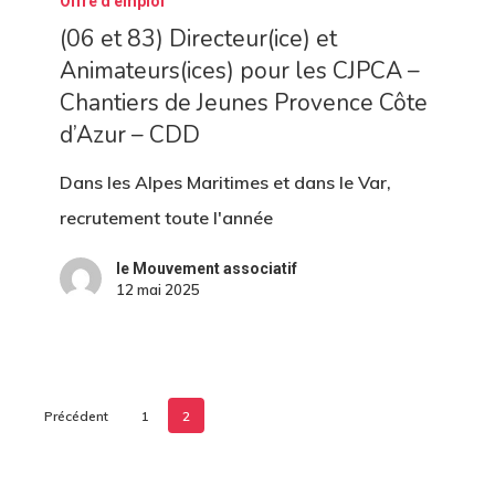
Offre d'emploi
et
(06 et 83) Directeur(ice) et
83)
Animateurs(ices) pour les CJPCA –
Directeur(ice)
Chantiers de Jeunes Provence Côte
et
d’Azur – CDD
Animateurs(ices)
pour
Dans les Alpes Maritimes et dans le Var,
les
recrutement toute l'année
CJPCA
le Mouvement associatif
–
12 mai 2025
Chantiers
de
Jeunes
Précédent
1
2
Provence
Côte