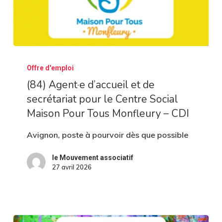
(84)
Offre d'emploi
Agent·e
(84) Agent·e d’accueil et de
d’accueil
secrétariat pour le Centre Social
et
Maison Pour Tous Monfleury – CDI
de
secrétariat
Avignon, poste à pourvoir dès que possible
pour
le Mouvement associatif
le
27 avril 2026
Centre
Social
Maison