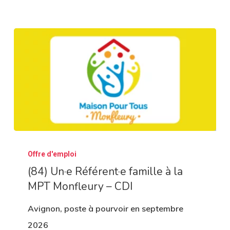
des
Bouches-
du-
Rhône
–
CDI
(84)
Offre d'emploi
Un·e
(84) Un·e Référent·e famille à la
Référent·e
MPT Monfleury – CDI
famille
à
Avignon, poste à pourvoir en septembre
la
2026