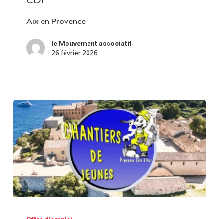
d’accompagnement
de
Aix en Provence
projets
le Mouvement associatif
pour
26 février 2026
La
Fondation
du
Camp
des
Milles
–
CDI
(06