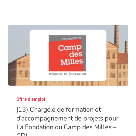
–
CDI
(13)
Offre d'emploi
Chargé.e
(13) Chargé.e de formation et
de
d’accompagnement de projets pour
formation
La Fondation du Camp des Milles –
et
CDI