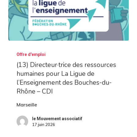
(13)
Offre d'emploi
Directeur·trice
(13) Directeur·trice des ressources
des
humaines pour La Ligue de
ressources
l’Enseignement des Bouches-du-
humaines
Rhône – CDI
pour
La
Marseille
Ligue
le Mouvement associatif
de
17 juin 2026
l’Enseignement