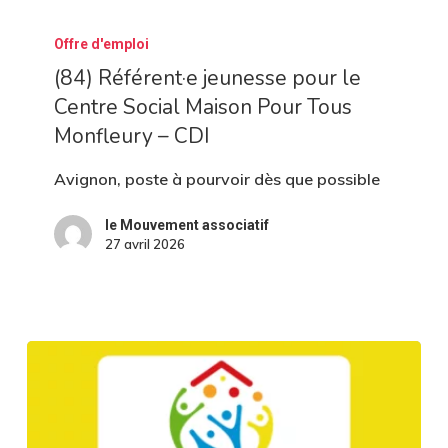
(84)
Offre d'emploi
Référent·e
(84) Référent·e jeunesse pour le
jeunesse
Centre Social Maison Pour Tous
pour
Monfleury – CDI
le
Centre
Avignon, poste à pourvoir dès que possible
Social
le Mouvement associatif
Maison
27 avril 2026
Pour
Tous
Monfleury
–
CDI