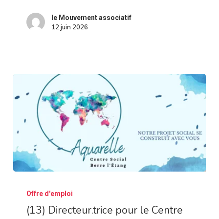
MPT
le Mouvement associatif
Monfleury
12 juin 2026
–
CDI
(13)
Offre d'emploi
Directeur.trice
(13) Directeur.trice pour le Centre
pour